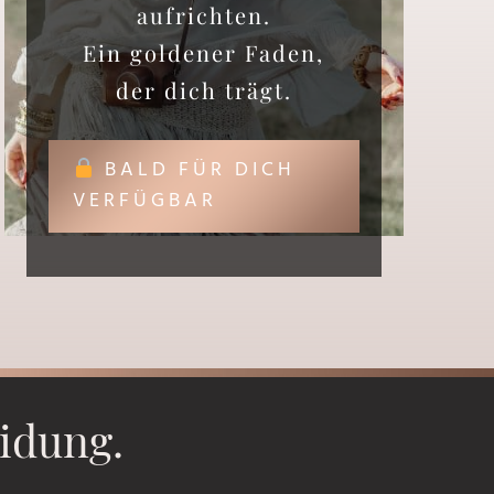
aufrichten.
Ein goldener Faden,
der dich trägt.
BALD FÜR DICH
VERFÜGBAR
eidung.