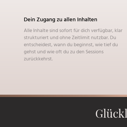
Dein Zugang zu allen Inhalten
Alle Inhalte sind sofort für dich verfügbar, klar
strukturiert und ohne Zeitlimit nutzbar. Du
entscheidest, wann du beginnst, wie tief du
gehst und wie oft du zu den Sessions
zurückkehrst.
Glückl