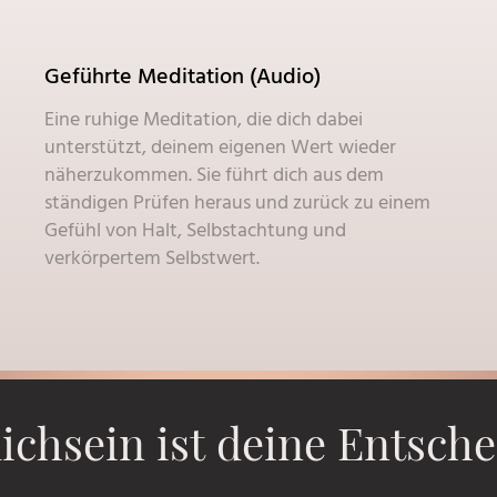
Geführte Meditation (Audio)
Eine ruhige Meditation, die dich dabei
unterstützt, deinem eigenen Wert wieder
näherzukommen. Sie führt dich aus dem
ständigen Prüfen heraus und zurück zu einem
Gefühl von Halt, Selbstachtung und
verkörpertem Selbstwert.
ichsein ist deine Entsch