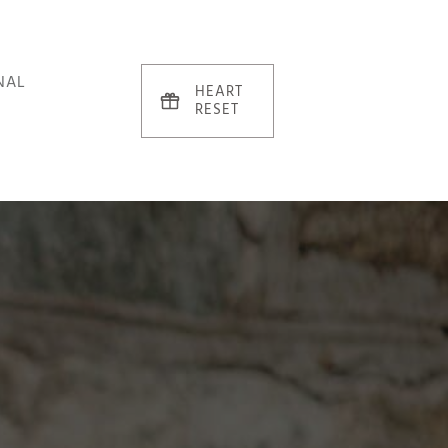
NAL
HEART
RESET