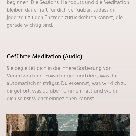
beginnen. Die Sessions, Handouts und die Meditation
bleiben dauerhaft für dich verfügbar, sodass du
jederzeit zu den Themen zurückkehren kannst, die
gerade wichtig sind.
Geführte Meditation (Audio)
Sie begleitet dich in die innere Sortierung von
Verantwortung, Erwartungen und dem, was du
automatisch mitträgst. Du erkennst, was wirklich zu
dir gehört, was du übernommen hast und wo du
dich selbst wieder einbeziehen kannst.