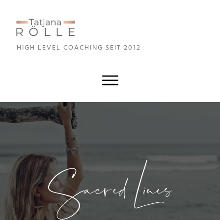
HIGH LEVEL COA
CHING SEIT 2012
S
acred Lines